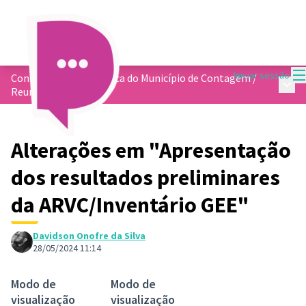
M
Iniciar sessão
Conformidade Climática do Município de Contagem
/
Menu 
Reuniões
Alterações em "Apresentação
dos resultados preliminares
da ARVC/Inventário GEE"
Davidson Onofre da Silva
28/05/2024 11:14
Modo de
Modo de
visualização
visualização