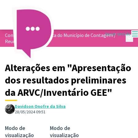
M
Iniciar sessão
Conformidade Climática do Município de Contagem
/
Menu 
Reuniões
Alterações em "Apresentação
dos resultados preliminares
da ARVC/Inventário GEE"
Davidson Onofre da Silva
28/05/2024 09:51
Modo de
Modo de
visualização
visualização