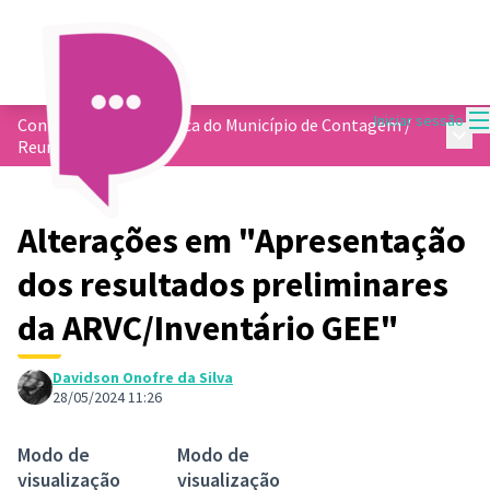
M
Iniciar sessão
Conformidade Climática do Município de Contagem
/
Menu 
Reuniões
Alterações em "Apresentação
dos resultados preliminares
da ARVC/Inventário GEE"
Davidson Onofre da Silva
28/05/2024 11:26
Modo de
Modo de
visualização
visualização