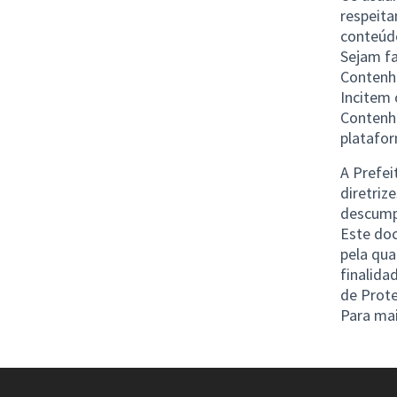
respeita
conteúd
Sejam fa
Contenh
Incitem 
Contenh
platafo
A Prefei
diretriz
descump
Este doc
pela qua
finalida
de Prot
Para ma