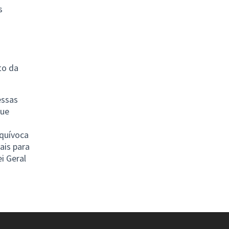
s
to da
essas
que
equívoca
ais para
i Geral
a)