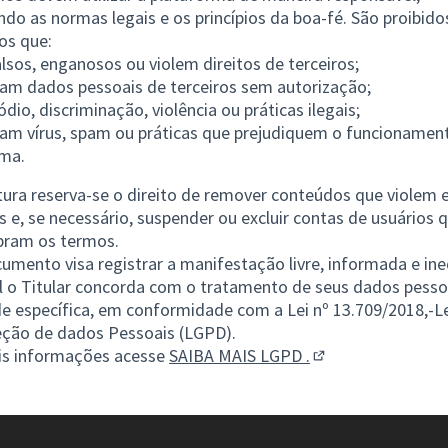
ndo as normas legais e os princípios da boa-fé. São proibido
os que:
lsos, enganosos ou violem direitos de terceiros;
am dados pessoais de terceiros sem autorização;
ódio, discriminação, violência ou práticas ilegais;
am vírus, spam ou práticas que prejudiquem o funcionamen
rma.
tura reserva-se o direito de remover conteúdos que violem 
es e, se necessário, suspender ou excluir contas de usuários 
ram os termos.
umento visa registrar a manifestação livre, informada e in
l o Titular concorda com o tratamento de seus dados pesso
de específica, em conformidade com a Lei nº 13.709/2018,-Le
eção de dados Pessoais (LGPD).
is informações acesse
SAIBA MAIS LGPD .
(Abrir em nova ab