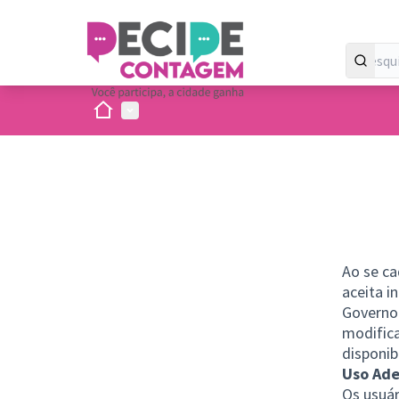
Inicio
Menu principal
Ao se ca
aceita i
Governo
modifica
disponibi
Uso Ad
Os usuár