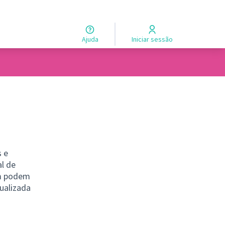
Ajuda
Iniciar sessão
s e
al de
em podem
ualizada