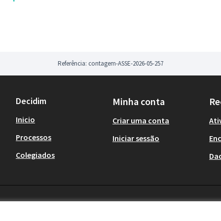
Referência: contagem-ASSE-2026-05-257
Decidim
Minha conta
Re
Inicio
Criar uma conta
Ati
Processos
Iniciar sessão
En
Colegiados
Da