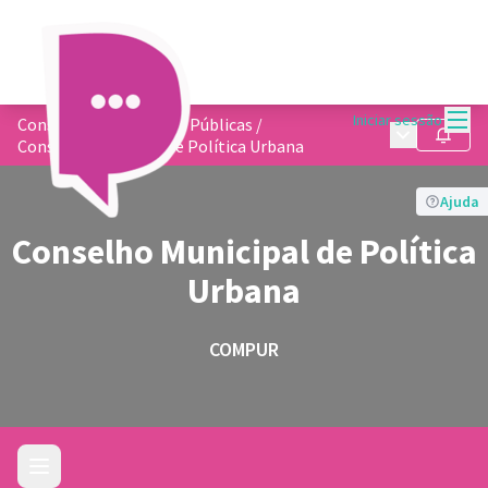
Menu
Iniciar sessão
Conselhos de Políticas Públicas
/
Menu princip
Seguir
Conselho Municipal de Política Urbana
Ajuda
Conselho Municipal de Política
Urbana
COMPUR