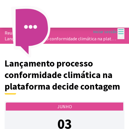
Menu
Iniciar sessão
Reuniões
/
Menu 
Lançamento processo conformidade climática na plataforma decide contagem
Lançamento processo
conformidade climática na
plataforma decide contagem
JUNHO
03