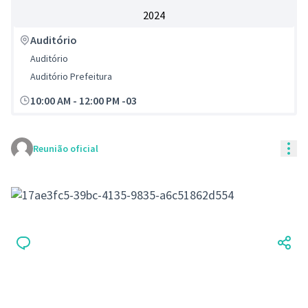
2024
Auditório
Auditório
Auditório Prefeitura
10:00 AM
-
12:00 PM -03
Con
Reunião oficial