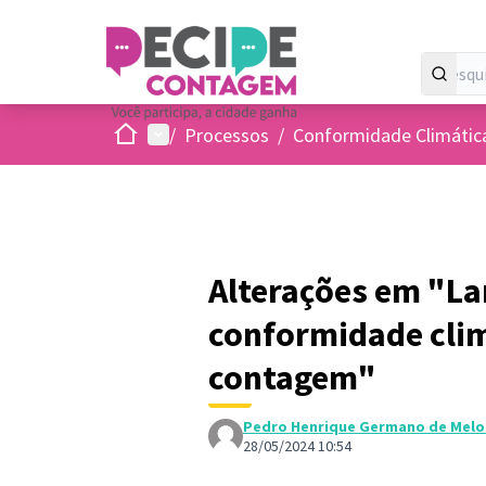
Inicio
Menu principal
/
Processos
/
Conformidade Climátic
Alterações em "L
conformidade clim
contagem"
Pedro Henrique Germano de Melo
28/05/2024 10:54