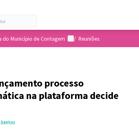
Menu de usuários
a do Município de Contagem
/
Reuniões
ançamento processo
ática na plataforma decide
 Santos