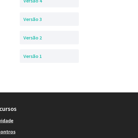
Versão 4
Versão 3
Versão 2
Versão 1
cursos
vidade
contros