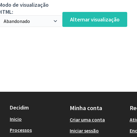
Modo de visualização
HTML:
Alternar visualização
Decidim
Minha conta
Re
Inicio
Criar uma conta
Ati
Processos
Iniciar sessão
En