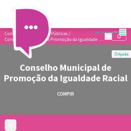
Menu
Iniciar sessão
Conselhos de Políticas Públicas
/
Menu princip
Seguir
Conselho Municipal de Promoção da Igualdade Racial
Ajuda
Conselho Municipal de
Promoção da Igualdade Racial
COMPIR