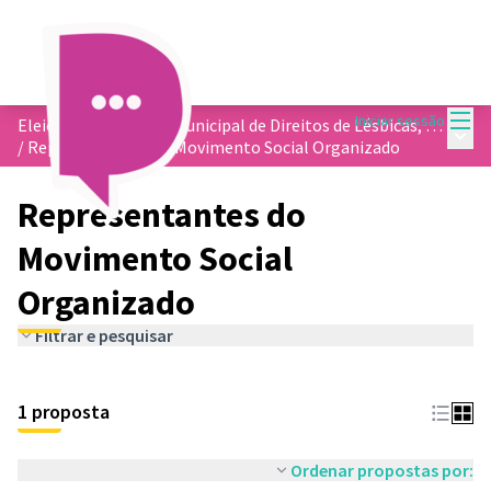
Menu
Iniciar sessão
Eleição do Conselho Municipal de Direitos de Lésbicas, Gays, Bissexuais, Travestis e Transexuais - COMDLGBT
Menu 
/
Representantes do Movimento Social Organizado
Representantes do
Movimento Social
Organizado
Filtrar e pesquisar
1 proposta
Ordenar propostas por: