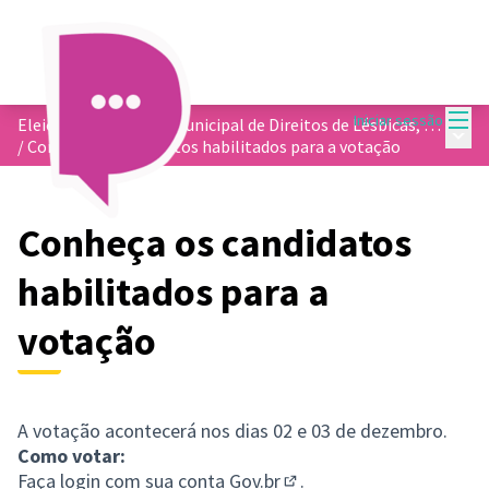
Menu
Iniciar sessão
Eleição do Conselho Municipal de Direitos de Lésbicas, Gays, Bissexuais, Travestis e Transexuais - COMDLGBT
Menu 
/
Conheça os candidatos habilitados para a votação
Conheça os candidatos
habilitados para a
votação
A votação acontecerá nos dias 02 e 03 de dezembro.
Como votar:
Faça login com sua conta
Gov.br
.