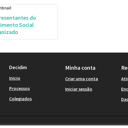
resentantes do
imento Social
anizado
Decidim
Minha conta
Re
Inicio
Criar uma conta
Ati
Processos
Iniciar sessão
En
Colegiados
Da