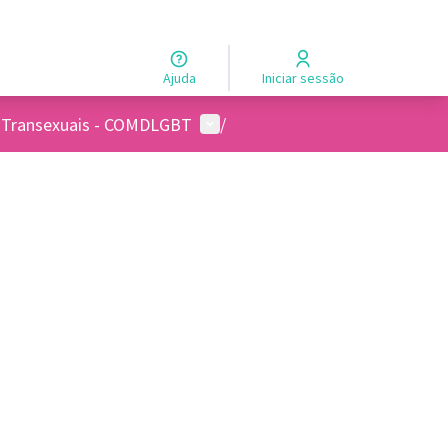
Ajuda
Iniciar sessão
Menu de usuários
s e Transexuais - COMDLGBT
/