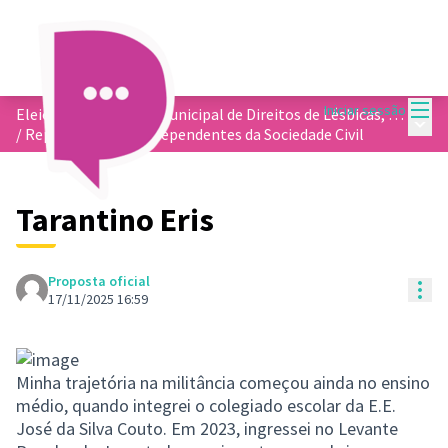
Menu
Iniciar sessão
Eleição do Conselho Municipal de Direitos de Lésbicas, Gays, Bissexuais, Travestis e Transexuais - COMDLGBT
Menu 
/
Representantes Independentes da Sociedade Civil
Tarantino Eris
Proposta oficial
Con
17/11/2025 16:59
Minha trajetória na militância começou ainda no ensino
médio, quando integrei o colegiado escolar da E.E.
José da Silva Couto. Em 2023, ingressei no Levante