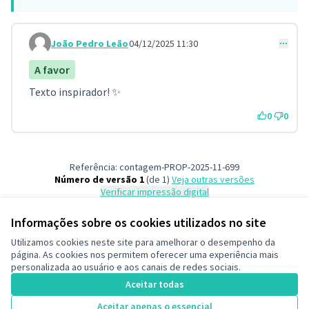
João Pedro Leão
04/12/2025 11:30
Comment 158
A favor
Texto inspirador! ✨️
0
0
Referência: contagem-PROP-2025-11-699
Número de versão 1
(de 1)
veja outras versões
Verificar impressão digital
Informações sobre os cookies utilizados no site
Termos de serviço
Utilizamos cookies neste site para amelhorar o desempenho da
Configurações de cookies
página. As cookies nos permitem oferecer uma experiência mais
Decide Contagem no Instagram
personalizada ao usuário e aos canais de redes sociais.
(Link externo)
Aceitar todas
Aceitar apenas o essencial