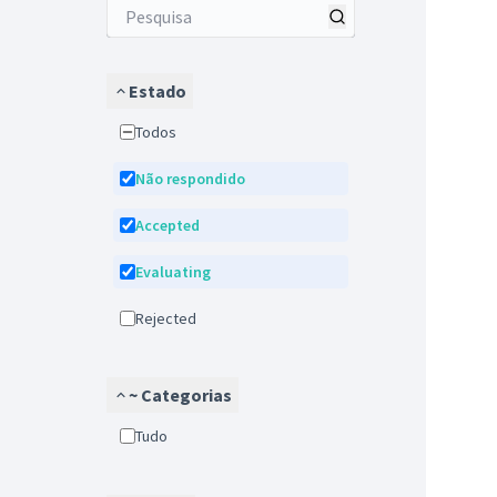
Estado
Todos
Não respondido
Accepted
Evaluating
Rejected
~ Categorias
tudo