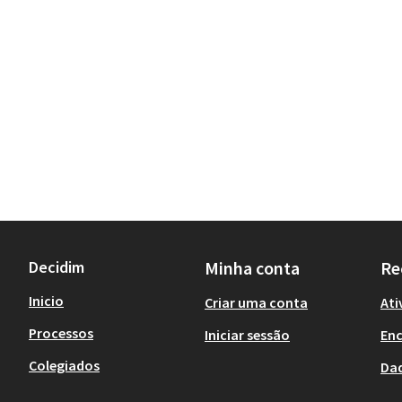
Decidim
Minha conta
Re
Inicio
Criar uma conta
Ati
Processos
Iniciar sessão
En
Colegiados
Da