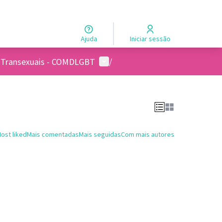
Ajuda
Iniciar sessão
Menu de usuários
s e Transexuais - COMDLGBT
/
ost liked
Mais comentadas
Mais seguidas
Com mais autores