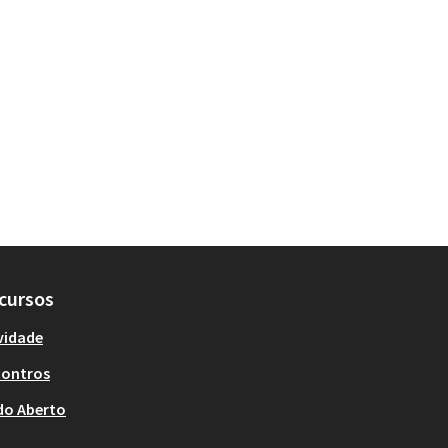
cursos
vidade
contros
do Aberto