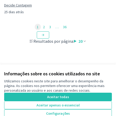
Decide Contagem
25 dias atrás
1
2
3
…
36
Resultados por página:
20
Informações sobre os cookies utilizados no site
Termos de serviço
Utilizamos cookies neste site para amelhorar o desempenho da
Configurações de cookies
página. As cookies nos permitem oferecer uma experiência mais
Decide Contagem no Instagram
personalizada ao usuário e aos canais de redes sociais.
(Link externo)
Aceitar todas
Aceitar apenas o essencial
Licença Cre
(Link extern
Configurações
(Link externo)