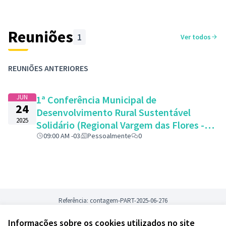
Reuniões
1
Ver todos
REUNIÕES ANTERIORES
JUN
1ª Conferência Municipal de
24
Desenvolvimento Rural Sustentável
2025
Solidário (Regional Vargem das Flores -
Rua VL-6, n° 1.880 – Bairro Nova
09:00 AM -03
Pessoalmente
0
Contagem)
Referência: contagem-PART-2025-06-276
Informações sobre os cookies utilizados no site