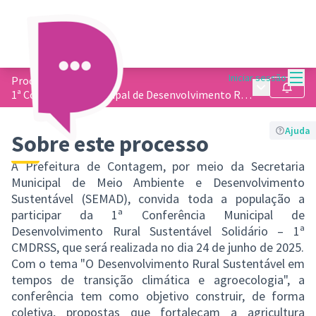
Menu
Iniciar sessão
Processos
/
Menu princip
Seguir
1ª Conferência Municipal de Desenvolvimento Rural Sustentável Solidário
Ajuda
Sobre este processo
A Prefeitura de Contagem, por meio da Secretaria
Municipal de Meio Ambiente e Desenvolvimento
Sustentável (SEMAD), convida toda a população a
participar da 1ª Conferência Municipal de
Desenvolvimento Rural Sustentável Solidário – 1ª
CMDRSS, que será realizada no dia 24 de junho de 2025.
Com o tema "O Desenvolvimento Rural Sustentável em
tempos de transição climática e agroecologia", a
conferência tem como objetivo construir, de forma
coletiva, propostas que fortaleçam a agricultura