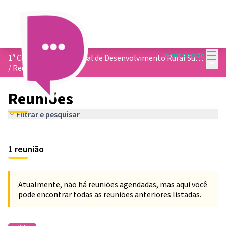
Menu
Iniciar sessão
1ª Conferência Municipal de Desenvolvimento Rural Sustentável Solidário
Menu 
/
Reuniões
Reuniões
Filtrar e pesquisar
1 reunião
Atualmente, não há reuniões agendadas, mas aqui você
pode encontrar todas as reuniões anteriores listadas.