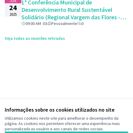
JUN
1ª Conferência Municipal de
24
Desenvolvimento Rural Sustentável
2025
Solidário (Regional Vargem das Flores -
Rua VL-6, n° 1.880 – Bairro Nova
09:00 AM -03
Pessoalmente
0
Contagem)
Veja todas as reuniões retiradas
Informações sobre os cookies utilizados no site
Utilizamos cookies neste site para amelhorar o desempenho da
página. As cookies nos permitem oferecer uma experiência mais
personalizada ao usuário e aos canais de redes sociais.