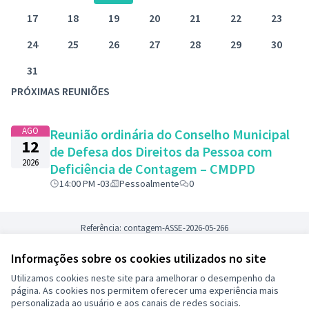
17
18
19
20
21
22
23
24
25
26
27
28
29
30
31
PRÓXIMAS REUNIÕES
AGO
Reunião ordinária do Conselho Municipal
12
de Defesa dos Direitos da Pessoa com
2026
Deficiência de Contagem – CMDPD
14:00 PM -03
Pessoalmente
0
Referência: contagem-ASSE-2026-05-266
Informações sobre os cookies utilizados no site
Termos de serviço
Utilizamos cookies neste site para amelhorar o desempenho da
Configurações de cookies
página. As cookies nos permitem oferecer uma experiência mais
Decide Contagem no Instagram
personalizada ao usuário e aos canais de redes sociais.