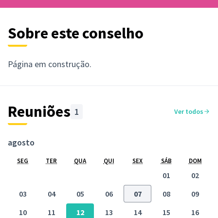
Sobre este conselho
Página em construção.
Reuniões
1
Ver todos
agosto
SEG
TER
QUA
QUI
SEX
SÁB
DOM
01
02
03
04
05
06
07
08
09
10
11
12
13
14
15
16