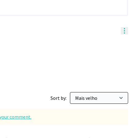
Contr
Sort by:
d your comment.