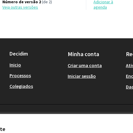
Número de versão 2
(de 2)
Adicionar à
veja outras versões
agenda
Decidim
Minha conta
Re
Inicio
Criar uma conta
Ati
Processos
Iniciar sessão
En
Colegiados
Da
ite