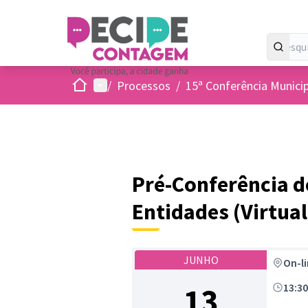
Inicio
Menu principal
/
Processos
/
15ª Conferência Munici
Pré-Conferência de
Entidades (Virtual
JUNHO
On-l
13
13:3