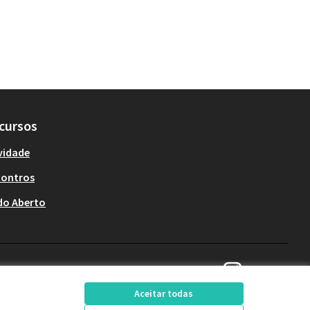
cursos
vidade
contros
do Aberto
Decide Contagem no 
(Link externo)
Aceitar todas