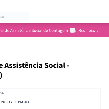
Menu de usuários
pal de Assistência Social de Contagem
/
Reuniões
/
 Assistência Social -
)
ine
0 PM
-
17:00 PM -03