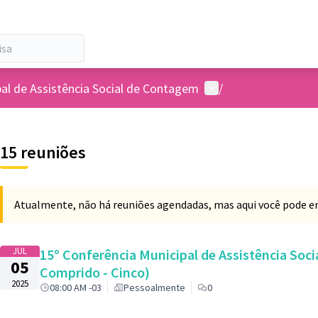
Menu de usuários
pal de Assistência Social de Contagem
/
15 reuniões
Atualmente, não há reuniões agendadas, mas aqui você pode enc
JUL
15º Conferência Municipal de Assistência Soc
05
Comprido - Cinco)
2025
08:00 AM -03
Pessoalmente
0