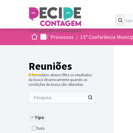
Inicio
Menu principal
/
Processos
/
15ª Conferência Munici
Reuniões
O formulário abaixo filtra os resultados
da busca dinamicamente quando as
condições de busca são alteradas.
Tipo
Tudo