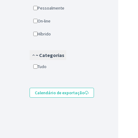
Pessoalmente
On-line
Híbrido
~ Categorias
tudo
Calendário de exportação