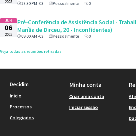
2025
18:30 PM -03
Pessoalmente
0
JUN
Pré-Conferência de Assistência Social - Traba
06
Marília de Dirceu, 20 - Inconfidentes)
2025
09:00 AM -03
Pessoalmente
0
Veja todas as reuniões retiradas
Decidim
Minha conta
Re
Inicio
Criar uma conta
Ati
Processos
Iniciar sessão
En
Colegiados
Da