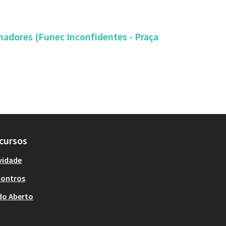
lhadores (Funec Inconfidentes - Praça
cursos
vidade
contros
do Aberto