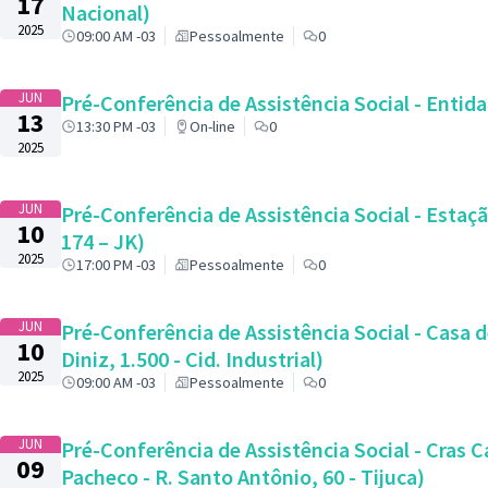
17
Nacional)
2025
09:00 AM -03
Pessoalmente
0
JUN
Pré-Conferência de Assistência Social - Entida
13
13:30 PM -03
On-line
0
2025
JUN
Pré-Conferência de Assistência Social - Estaçã
10
174 – JK)
2025
17:00 PM -03
Pessoalmente
0
JUN
Pré-Conferência de Assistência Social - Casa 
10
Diniz, 1.500 - Cid. Industrial)
2025
09:00 AM -03
Pessoalmente
0
JUN
Pré-Conferência de Assistência Social - Cras 
09
Pacheco - R. Santo Antônio, 60 - Tijuca)