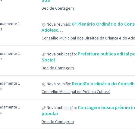
SUS
Decide Contagem
adamente 1
6º Plenário Ordinário do Cons
Nova reunião:
ás
Adolesc…
Conselho Municipal dos Direitos da Criança e do Ad
adamente 1
Prefeitura publica edital 
Nova publicação:
ás
Social
Decide Contagem
adamente 1
Reunião ordinária do Conselho
Nova reunião:
ás
Conselho Municipal de Política Cultural
adamente 1
Contagem busca prêmio in
Nova publicação:
ás
popular
Decide Contagem