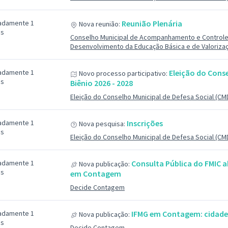
adamente 1
Reunião Plenária
Nova reunião:
ás
Conselho Municipal de Acompanhamento e Controle
Desenvolvimento da Educação Básica e de Valorizaç
adamente 1
Eleição do Conse
Novo processo participativo:
ás
Biênio 2026 - 2028
Eleição do Conselho Municipal de Defesa Social (CMD
adamente 1
Inscrições
Nova pesquisa:
ás
Eleição do Conselho Municipal de Defesa Social (CMD
adamente 1
Consulta Pública do FMIC a
Nova publicação:
ás
em Contagem
Decide Contagem
adamente 1
IFMG em Contagem: cidade 
Nova publicação:
ás
Decide Contagem