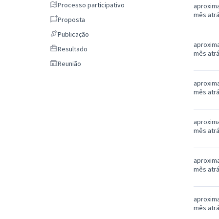
Processo participativo
Processo participativo
aproxim
mês atr
Proposta
Proposta
Publicação
Publicação
aproxim
Resultado
Resultado
mês atr
Reunião
Reunião
aproxim
mês atr
aproxim
mês atr
aproxim
mês atr
aproxim
mês atr