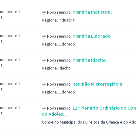
adamente 1
Plenária Industrial
Nova reunião:
ás
Regional Industrial
adamente 1
Plenária Eldorado
Nova reunião:
ás
Regional Eldorado
adamente 1
Plenária Riacho
Nova reunião:
ás
Regional Riacho
adamente 1
Reunião Microrregião 8
Nova reunião:
ás
Regional Eldorado
adamente 1
11º Plenário Ordinário do Con
Nova reunião:
ás
do Adoles…
Conselho Municipal dos Direitos da Criança e do Ad