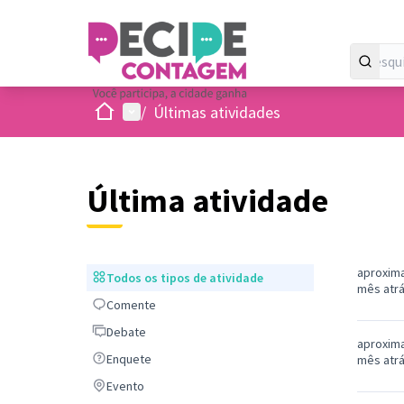
Inicio
Menu principal
/
Últimas atividades
Última atividade
aproxim
Todos os tipos de atividade
Todos os tipos de atividade
mês atr
Comente
Comente
Debate
Debate
aproxim
Enquete
Enquete
mês atr
Evento
Evento