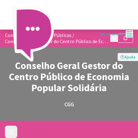
Menu
Iniciar sessão
Conselhos de Políticas Públicas
/
Menu princip
Seguir
Conselho Geral Gestor do Centro Público de Economia Popular Solidária
Ajuda
Conselho Geral Gestor do
Centro Público de Economia
Popular Solidária
CGG