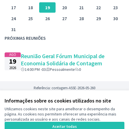
17
18
19
20
21
22
23
24
25
26
27
28
29
30
31
PRÓXIMAS REUNIÕES
AGO
Reunião Geral Fórum Municipal de
19
Economia Solidária de Contagem
2026
14:00 PM -03
Pessoalmente
0
Referência: contagem-ASSE-2026-05-260
Informações sobre os cookies utilizados no site
Termos de serviço
Utilizamos cookies neste site para amelhorar o desempenho da
Configurações de cookies
página. As cookies nos permitem oferecer uma experiência mais
Decide Contagem no Instagram
personalizada ao usuário e aos canais de redes sociais.
(Link externo)
Aceitar todas