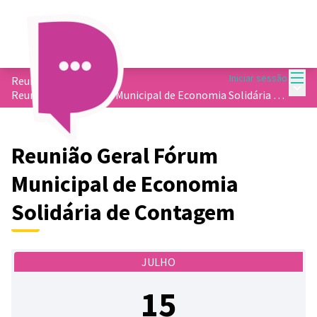
Menu
Iniciar sessão
Reuniões
/
Menu 
Reunião Geral Fórum Municipal de Economia Solidária de Contagem
Reunião Geral Fórum
Municipal de Economia
Solidária de Contagem
JULHO
15