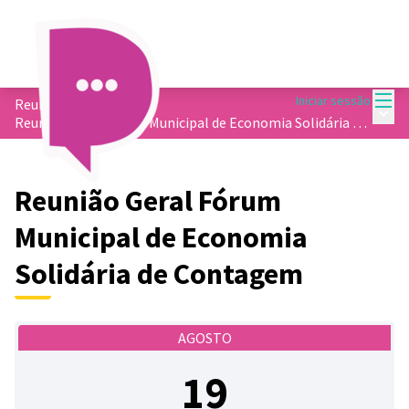
Menu
Iniciar sessão
Reuniões
/
Menu 
Reunião Geral Fórum Municipal de Economia Solidária de Contagem
Reunião Geral Fórum
Municipal de Economia
Solidária de Contagem
AGOSTO
19