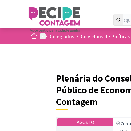
Inicio
Menu principal
/
Colegiados
/
Conselhos de Políticas
Plenária do Conse
Público de Econom
Contagem
AGOSTO
Cent