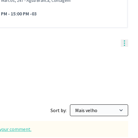
o Marcos, 247 - Água Branca, Contagem
0 PM
-
15:00 PM -03
Contr
Sort by:
d your comment.