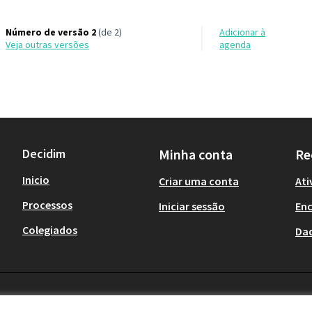
Número de versão 2
(de 2)
Adicionar à
veja outras versões
agenda
Decidim
Minha conta
Re
Inicio
Criar uma conta
Ati
Processos
Iniciar sessão
En
Colegiados
Da