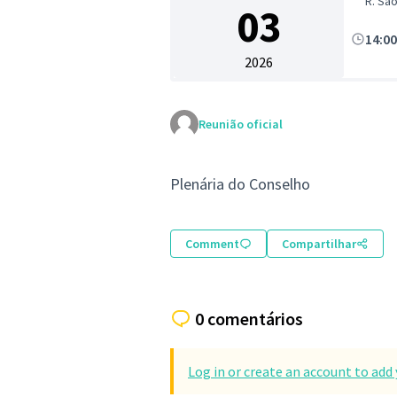
R. Sã
03
14:0
2026
Reunião oficial
Plenária do Conselho
Comment
Compartilhar
0 comentários
Log in or create an account to ad