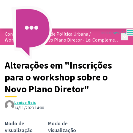
M
Iniciar sessão
Conferência Municipal de Política Urbana
/
Menu 
Workshop sobre o Novo Plano Diretor - Lei Complementar 362/2023
Alterações em "Inscrições
para o workshop sobre o
Novo Plano Diretor"
Lenise Reis
14/11/2023 14:00
Modo de
Modo de
visualização
visualização