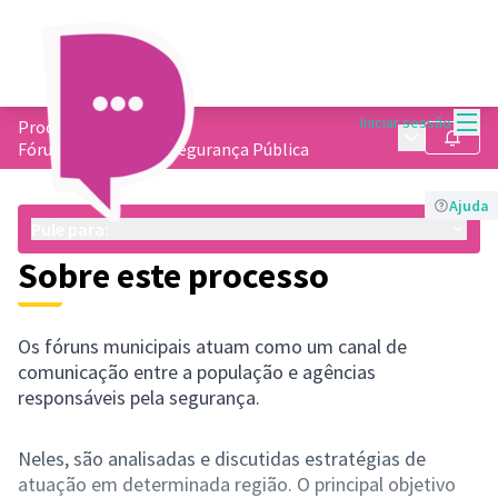
Menu
Iniciar sessão
Processos
/
Menu princip
Seguir
Fórum Municipal de Segurança Pública
Ajuda
Pule para:
Sobre este processo
Os fóruns municipais atuam como um canal de
comunicação entre a população e agências
responsáveis pela segurança.
Neles, são analisadas e discutidas estratégias de
atuação em determinada região. O principal objetivo