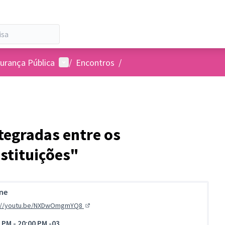
Menu de usuários
urança Pública
/
Encontros
/
tegradas entre os
stituições"
ine
s://youtu.be/NXDwOmgmYQ8
(Link externo)
0 PM
-
20:00 PM -03