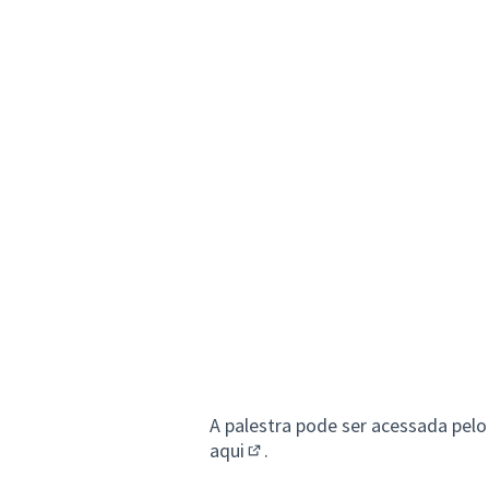
A palestra pode ser acessada pel
aqui
.
(Link externo)