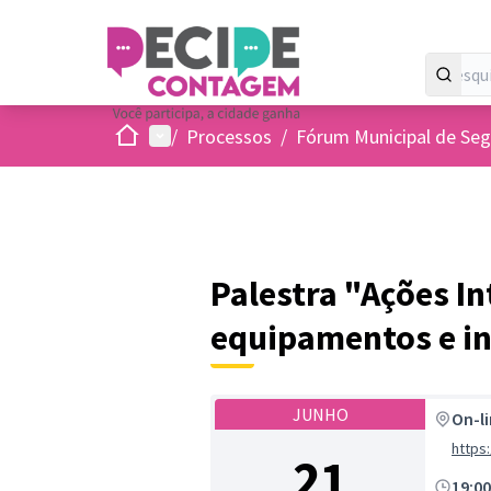
Inicio
Menu principal
/
Processos
/
Fórum Municipal de Seg
Palestra "Ações In
equipamentos e in
JUNHO
On-l
http
21
19:0