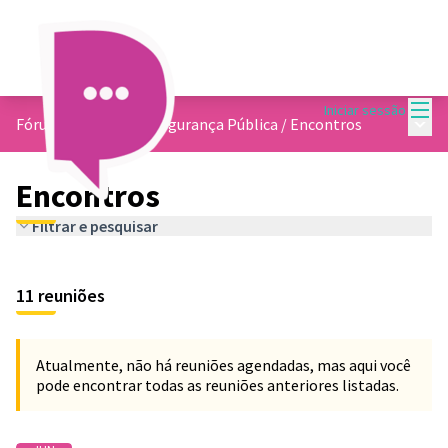
Menu
Iniciar sessão
Menu 
Fórum Municipal de Segurança Pública
/
Encontros
Encontros
Filtrar e pesquisar
11 reuniões
Atualmente, não há reuniões agendadas, mas aqui você
pode encontrar todas as reuniões anteriores listadas.