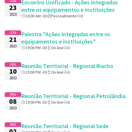
JUN
Encontro Unificado - Ações Integradas
23
entre os equipamentos e instituições
2023
10:00 AM -03
Pessoalmente
0
JUN
Palestra "Ações Integradas entre os
21
equipamentos e instituições"
2023
19:00 PM -03
On-line
0
MAI
Reunião Territorial - Regional Riacho
10
19:00 PM -03
On-line
0
2023
MAI
Reunião Territorial - Regional Petrolândia
08
19:00 PM -03
On-line
0
2023
MAI
Reunião Territorial - Regional Sede
02