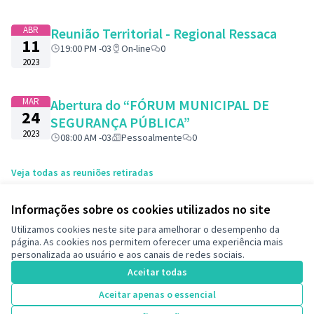
ABR
Reunião Territorial - Regional Ressaca
11
19:00 PM -03
On-line
0
2023
MAR
Abertura do “FÓRUM MUNICIPAL DE
24
SEGURANÇA PÚBLICA”
2023
08:00 AM -03
Pessoalmente
0
Veja todas as reuniões retiradas
Informações sobre os cookies utilizados no site
Termos de serviço
Utilizamos cookies neste site para amelhorar o desempenho da
Configurações de cookies
página. As cookies nos permitem oferecer uma experiência mais
Decide Contagem no Instagram
personalizada ao usuário e aos canais de redes sociais.
(Link externo)
Aceitar todas
Aceitar apenas o essencial
Licença Cre
(Link extern