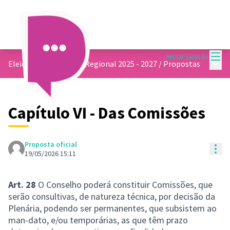
Menu
Iniciar sessão
Menu 
Eleições do Conselho Regional 2025 - 2027
/
Propostas
Capítulo VI - Das Comissões
Proposta oficial
Con
19/05/2026 15:11
Art. 28
O Conselho poderá constituir Comissões, que
serão consultivas, de natureza técnica, por decisão da
Plenária, podendo ser permanentes, que subsistem ao
man-dato, e/ou temporárias, as que têm prazo