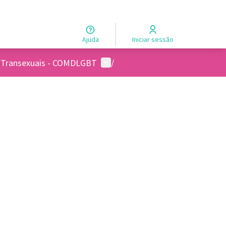
Ajuda
Iniciar sessão
Menu de usuários
s e Transexuais - COMDLGBT
/