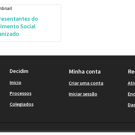
resentantes do
imento Social
anizado
Decidim
Minha conta
Re
Inicio
Criar uma conta
Ati
Processos
Iniciar sessão
En
Colegiados
Da