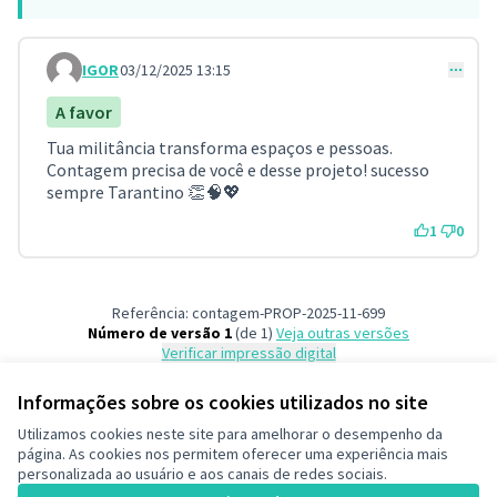
IGOR
03/12/2025 13:15
Comment 151
A favor
Tua militância transforma espaços e pessoas.
Contagem precisa de você e desse projeto! sucesso
sempre Tarantino 👏🧠💖
1
0
Referência: contagem-PROP-2025-11-699
Número de versão 1
(de 1)
veja outras versões
Verificar impressão digital
Informações sobre os cookies utilizados no site
Termos de serviço
Utilizamos cookies neste site para amelhorar o desempenho da
Configurações de cookies
página. As cookies nos permitem oferecer uma experiência mais
Decide Contagem no Instagram
personalizada ao usuário e aos canais de redes sociais.
(Link externo)