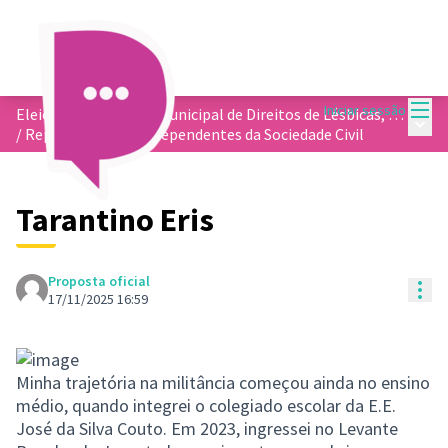
Menu
Iniciar sessão
Eleição do Conselho Municipal de Direitos de Lésbicas, Gays, Bissexuais, Travestis e Transexuais - COMDLGBT
Menu 
/
Representantes Independentes da Sociedade Civil
Tarantino Eris
Proposta oficial
Con
17/11/2025 16:59
Minha trajetória na militância começou ainda no ensino
médio, quando integrei o colegiado escolar da E.E.
José da Silva Couto. Em 2023, ingressei no Levante