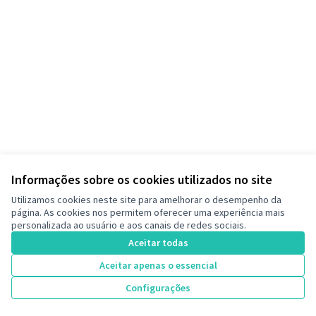
Informações sobre os cookies utilizados no site
Termos de serviço
Utilizamos cookies neste site para amelhorar o desempenho da
Configurações de cookies
página. As cookies nos permitem oferecer uma experiência mais
Decide Contagem no Instagram
personalizada ao usuário e aos canais de redes sociais.
(Link externo)
Aceitar todas
Aceitar apenas o essencial
Licença Cre
(Link extern
Configurações
(Link externo)
Site criado com
software livre
.
(Link externo)