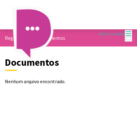
Menu
Iniciar sessão
Menu 
Regional Sede
/
Documentos
Documentos
Nenhum arquivo encontrado.