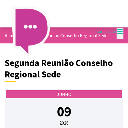
Menu
Iniciar sessão
Menu 
Reuniões
/
Segunda Reunião Conselho Regional Sede
Segunda Reunião Conselho
Regional Sede
JUNHO
09
2026