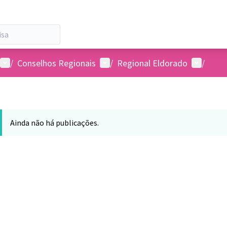
Menu de usuários
Menu de usuários
Menu de 
/
Conselhos Regionais
/
Regional Eldorado
/
Ainda não há publicações.