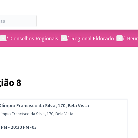
Menu de usuários
Menu de usuários
Menu de 
/
Conselhos Regionais
/
Regional Eldorado
/
Reun
ião 8
límpio Francisco da Silva, 170, Bela Vista
ímpio Francisco da Silva, 170, Bela Vista
0 PM
-
20:30 PM -03