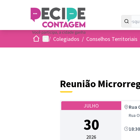
Inicio
Menu principal
/
Colegiados
/
Conselhos Territoriais
Reunião Microrreg
JULHO
Rua O
Rua Ol
30
18:3
2026