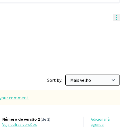
Contr
Sort by:
d your comment.
Número de versão 2
(de 2)
Adicionar à
veja outras versões
agenda