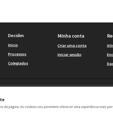
Decidim
Minha conta
Re
Inicio
Criar uma conta
Ati
Processos
Iniciar sessão
En
Colegiados
Da
ite
ho da página. As cookies nos permitem oferecer uma experiência mais per