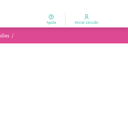
Ajuda
Iniciar sessão
usuários
iões
/