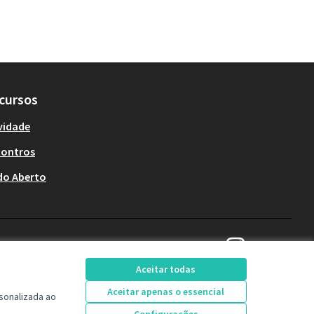
cursos
vidade
contros
do Aberto
Decide Contagem no 
(Link externo)
Aceitar todas
Aceitar apenas o essencial
sonalizada ao
Licença Creative Comm
(Link externo)