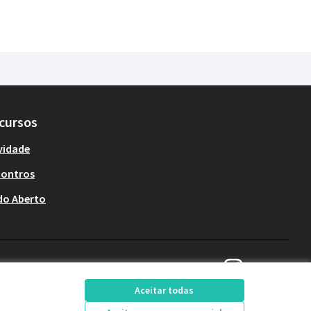
cursos
vidade
contros
do Aberto
Decide Contagem no 
(Link externo)
Aceitar todas