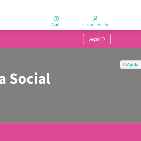
Ajuda
Iniciar sessão
 usuários
Seguir
Ajuda
a Social