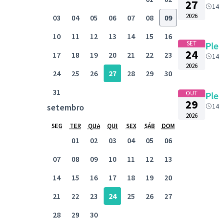
27
14
2026
03
04
05
06
07
08
09
10
11
12
13
14
15
16
SET
Ple
24
17
18
19
20
21
22
23
14
2026
24
25
26
27
28
29
30
31
OUT
Ple
29
setembro
14
2026
SEG
TER
QUA
QUI
SEX
SÁB
DOM
01
02
03
04
05
06
07
08
09
10
11
12
13
14
15
16
17
18
19
20
21
22
23
24
25
26
27
28
29
30