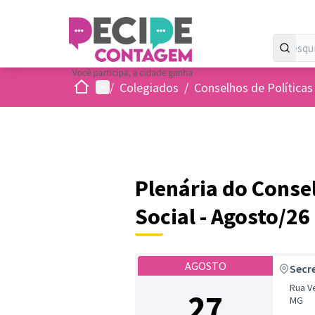
Inicio
Menu principal
/
Colegiados
/
Conselhos de Políticas
Plenária do Conse
Social - Agosto/26
AGOSTO
Secr
Rua V
27
MG