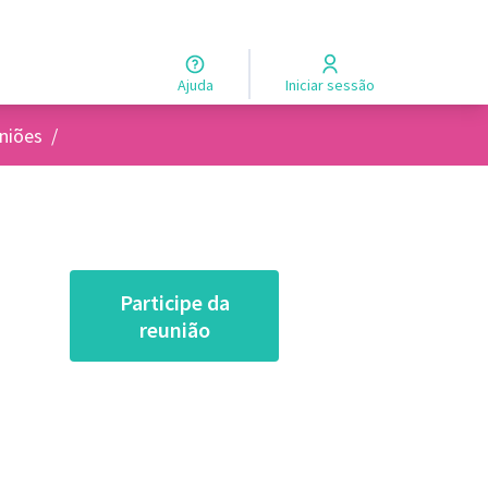
Ajuda
Iniciar sessão
 usuários
niões
/
Participe da
reunião