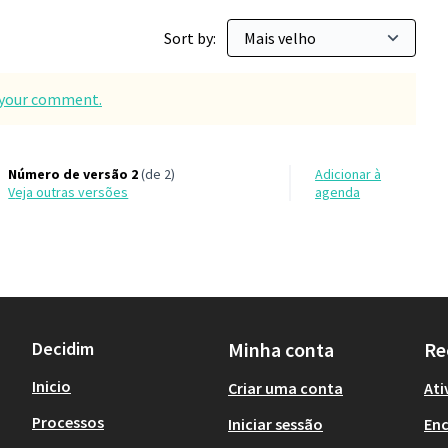
Sort by:
d your comment.
Número de versão 2
(de 2)
Adicionar à
veja outras versões
agenda
Decidim
Minha conta
Re
Inicio
Criar uma conta
Ati
Processos
Iniciar sessão
En