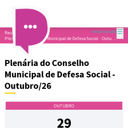
Menu
Iniciar sessão
Reuniões
/
Menu 
Plenária do Conselho Municipal de Defesa Social - Outubro/26
Plenária do Conselho
Municipal de Defesa Social -
Outubro/26
OUTUBRO
29