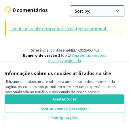
0 comentários
Log in or create an account to add your comment.
Referência: contagem-MEET-2026-06-461
Número de versão 2
(de 2)
veja outras versões
Adicionar à agenda
Informações sobre os cookies utilizados no site
Termos de serviço
Utilizamos cookies neste site para amelhorar o desempenho da
Configurações de cookies
página. As cookies nos permitem oferecer uma experiência mais
Decide Contagem no Instagram
personalizada ao usuário e aos canais de redes sociais.
(Link externo)
Aceitar todas
Aceitar apenas o essencial
Licença Cre
(Link extern
Participe da reunião
Configurações
(Link externo)
Site criado com
software livre
.
(Link externo)