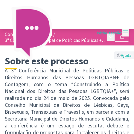
Menu
Iniciar sessão
Conferências Municipal
/
Menu princip
Seguir
3ª Conferência Municipal de Políticas Públicas e Direitos Humanos das Pessoas LGBTQIAPN+ de Contagem
Ajuda
Sobre este processo
A 3ª Conferência Municipal de Políticas Públicas e
Direitos Humanos das Pessoas LGBTQIAPN+ de
Contagem, com o tema “Construindo a Política
Nacional dos Direitos das Pessoas LGBTQIA+”, será
realizada no dia 24 de maio de 2025. Convocada pelo
Conselho Municipal de Direitos de Lésbicas, Gays,
Bissexuais, Transexuais e Travestis, em parceria com a
Secretaria Municipal de Direitos Humanos e Cidadania,
a conferência é um espaço de escuta, debate e
formulação de propostas para fortalecer os direitos e