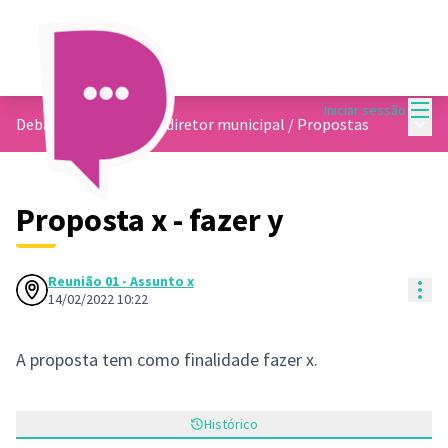
Menu
Iniciar sessão
Menu 
Debate sobre o plano diretor municipal
/
Propostas
Proposta x - fazer y
Reunião 01 - Assunto x
Con
14/02/2022 10:22
A proposta tem como finalidade fazer x.
Histórico