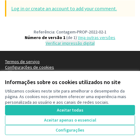
Log in or create an account to add your comment.
Referência: Contagem-PROP-2022-02-1
Número de versão 1
(de 1)
veja outras versões
Verificar impressão digital
Termos de serviço
Configurações de cookies
Decide Contagem no Instagram
Informações sobre os cookies utilizados no site
(Link externo)
Utilizamos cookies neste site para amelhorar o desempenho da
página. As cookies nos permitem oferecer uma experiência mais
Licença Cre
(Link extern
personalizada ao usuário e aos canais de redes sociais.
(Link externo)
Site criado com
software livre
.
Aceitar todas
(Link externo)
Aceitar apenas o essencial
1
Vote
Configurações
Proposta x - fa
Vote