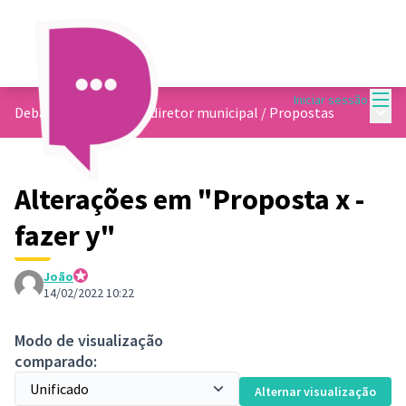
Menu
Iniciar sessão
Menu 
Debate sobre o plano diretor municipal
/
Propostas
Alterações em "Proposta x -
fazer y"
João
Equipe da Plataforma
14/02/2022 10:22
Modo de visualização
comparado:
Alternar visualização