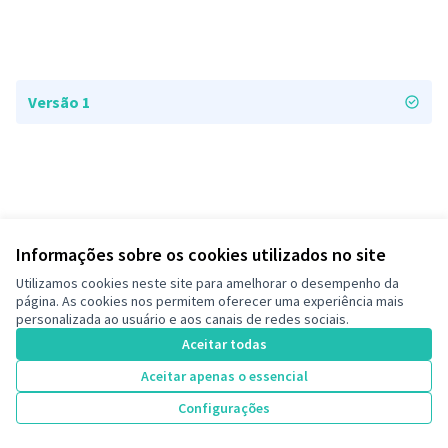
Versão 1
Informações sobre os cookies utilizados no site
Termos de serviço
Utilizamos cookies neste site para amelhorar o desempenho da
Configurações de cookies
página. As cookies nos permitem oferecer uma experiência mais
Decide Contagem no Instagram
personalizada ao usuário e aos canais de redes sociais.
(Link externo)
Aceitar todas
Aceitar apenas o essencial
Licença Cre
(Link extern
Configurações
(Link externo)
Site criado com
software livre
.
(Link externo)