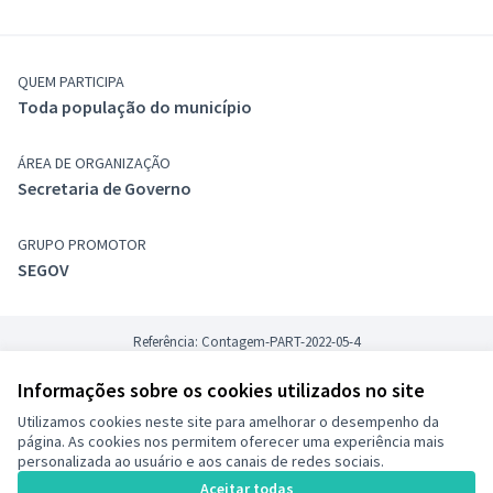
QUEM PARTICIPA
Toda população do município
ÁREA DE ORGANIZAÇÃO
Secretaria de Governo
GRUPO PROMOTOR
SEGOV
Referência: Contagem-PART-2022-05-4
Informações sobre os cookies utilizados no site
Termos de serviço
Utilizamos cookies neste site para amelhorar o desempenho da
Configurações de cookies
×
Etapas
página. As cookies nos permitem oferecer uma experiência mais
Decide Contagem no Instagram
personalizada ao usuário e aos canais de redes sociais.
do
(Link externo)
Aceitar todas