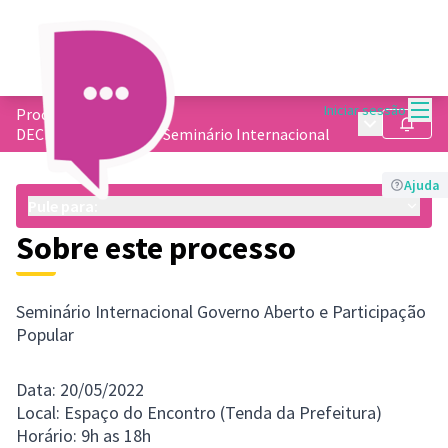
Menu
Iniciar sessão
Processos
/
Menu princip
Seguir
DECIDE CONTAGEM - Seminário Internacional
Ajuda
Pule para:
Sobre este processo
Seminário Internacional Governo Aberto e Participação
Popular
Data: 20/05/2022
Local: Espaço do Encontro (Tenda da Prefeitura)
Horário: 9h as 18h