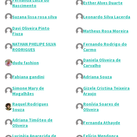
Fernanda Luiza do
Esther Alves Duarte
Nascimento
Suzana lissa rosa silva
Leonardo Silva Lacerda
Davi Oliveira Pinto
Matheus Rosa Moreira
Fiuza
NATHAN PHELIPE SILVA
Fernando Rodrigo do
RODRIGUES
Carmo
Daniela Oliveira de
dudu fashion
Carvalho
Fabiana gandini
Adriana Souza
Simone Mary de
Gizele Cristina Teixeira
Magalhães
Araujo
Raquel Rodrigues
Ronívia Soares de
Souza
Oliveira
Adriana Timóteo de
Fernanda Athayde
Oliveira
Lucinèia Aparecida de
Felício Mendonça