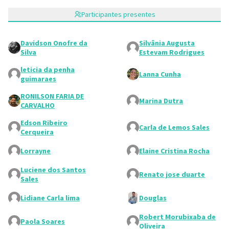
Participantes presentes
Davidson Onofre da
Silvânia Augusta
Silva
Estevam Rodrigues
leticia da penha
Lanna Cunha
guimaraes
RONILSON FARIA DE
Marina Dutra
CARVALHO
Edson Ribeiro
Carla de Lemos Sales
Cerqueira
Lorrayne
Elaine Cristina Rocha
Luciene dos Santos
Renato jose duarte
Sales
Lidiane Carla lima
Douglas
Robert Morubixaba de
Paola Soares
Oliveira