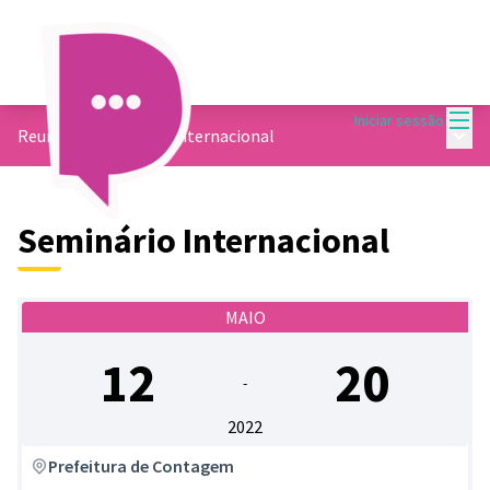
Menu
Iniciar sessão
Menu 
Reunião
/
Seminário Internacional
Seminário Internacional
MAIO
12
20
-
2022
Prefeitura de Contagem