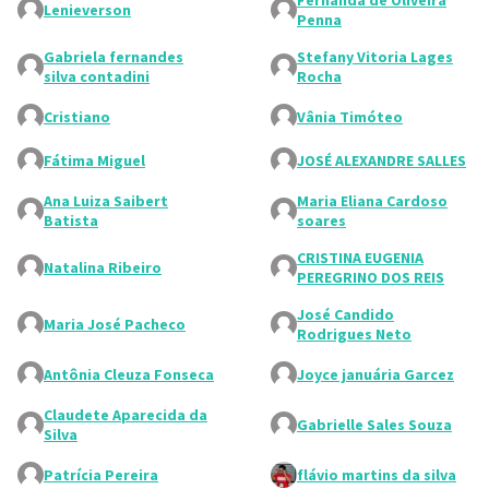
Fernanda de Oliveira
Lenieverson
Penna
Gabriela fernandes
Stefany Vitoria Lages
silva contadini
Rocha
Cristiano
Vânia Timóteo
Fátima Miguel
JOSÉ ALEXANDRE SALLES
Ana Luiza Saibert
Maria Eliana Cardoso
Batista
soares
CRISTINA EUGENIA
Natalina Ribeiro
PEREGRINO DOS REIS
José Candido
Maria José Pacheco
Rodrigues Neto
Antônia Cleuza Fonseca
Joyce januária Garcez
Claudete Aparecida da
Gabrielle Sales Souza
Silva
Patrícia Pereira
flávio martins da silva