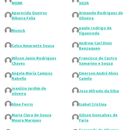
MUNK
SILVA
Aparecida Queiroz
Armando Rodrigues de
Ribeira Felix
Oliveira
paulo rodrigo de
Monick
figueiredo
Andrew Carl Diniz
Celso Amarante Sousa
Benzaquen
Wilson Junio Rodrigues
Francisco de Castro
Chaves
Samarino e Souza
Angela María Campos
Emerson André Alves
Rabello
Camilo
joanízio jardim de
Jose Alfredo da Silva
oliveira
Aline Ferris
Izabel Cristina
Maria Clara de Souza
Gilson Gonçalves de
Moura Marques
Faria