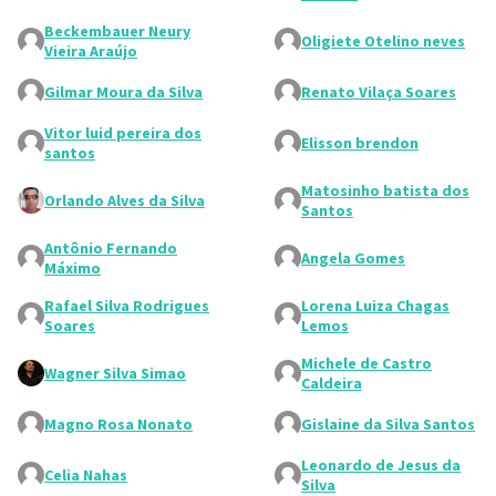
Beckembauer Neury
Oligiete Otelino neves
Vieira Araújo
Gilmar Moura da Silva
Renato Vilaça Soares
Vitor luid pereira dos
Elisson brendon
santos
Matosinho batista dos
Orlando Alves da Silva
Santos
Antônio Fernando
Angela Gomes
Máximo
Rafael Silva Rodrigues
Lorena Luiza Chagas
Soares
Lemos
Michele de Castro
Wagner Silva Simao
Caldeira
Magno Rosa Nonato
Gislaine da Silva Santos
Leonardo de Jesus da
Celia Nahas
Silva