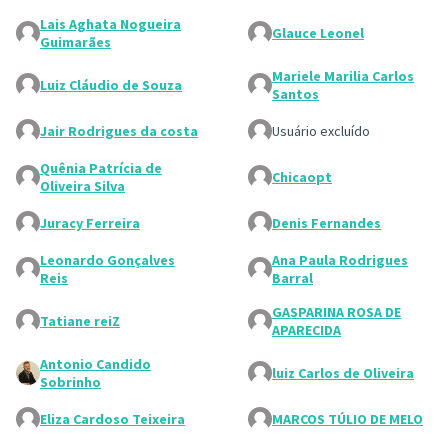
Lais Aghata Nogueira
Glauce Leonel
Guimarães
Mariele Marilia Carlos
Luiz Cláudio de Souza
Santos
Jair Rodrigues da costa
Usuário excluído
Quênia Patrícia de
Chicaopt
Oliveira Silva
Juracy Ferreira
Denis Fernandes
Leonardo Gonçalves
Ana Paula Rodrigues
Reis
Barral
GASPARINA ROSA DE
Tatiane reiZ
APARECIDA
Antonio Candido
luiz Carlos de Oliveira
Sobrinho
Eliza Cardoso Teixeira
MARCOS TÚLIO DE MELO