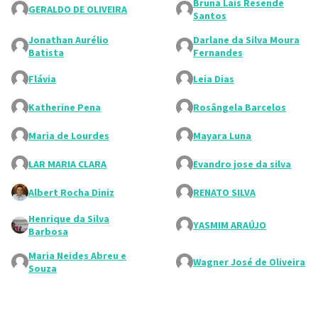
Bruna Lais Resende
GERALDO DE OLIVEIRA
Santos
Jonathan Aurélio
Darlane da Silva Moura
Batista
Fernandes
Flávia
Leia Dias
Katherine Pena
Rosângela Barcelos
Maria de Lourdes
Mayara Luna
LAR MARIA CLARA
Evandro jose da silva
Albert Rocha Diniz
RENATO SILVA
Henrique da Silva
YASMIM ARAÚJO
Barbosa
Maria Neides Abreu e
Wagner José de Oliveira
Souza