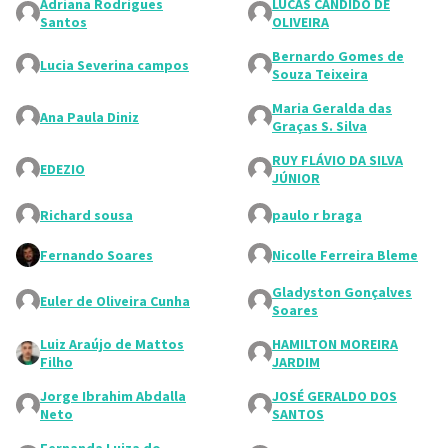
Adriana Rodrigues
LUCAS CANDIDO DE
Santos
OLIVEIRA
Bernardo Gomes de
Lucia Severina campos
Souza Teixeira
Maria Geralda das
Ana Paula Diniz
Graças S. Silva
RUY FLÁVIO DA SILVA
EDEZIO
JÚNIOR
Richard sousa
paulo r braga
Fernando Soares
Nicolle Ferreira Bleme
Gladyston Gonçalves
Euler de Oliveira Cunha
Soares
Luiz Araújo de Mattos
HAMILTON MOREIRA
Filho
JARDIM
Jorge Ibrahim Abdalla
JOSÉ GERALDO DOS
Neto
SANTOS