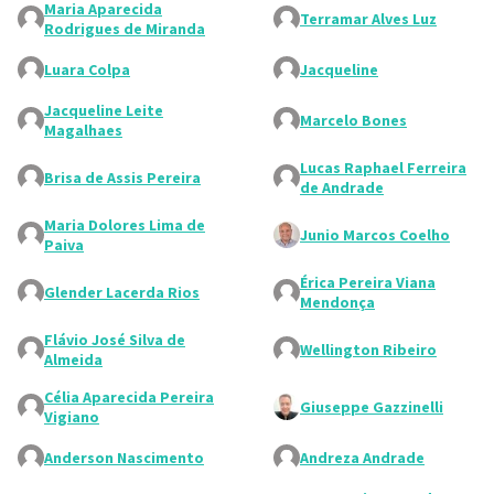
Maria Aparecida
Terramar Alves Luz
Rodrigues de Miranda
Luara Colpa
Jacqueline
Jacqueline Leite
Marcelo Bones
Magalhaes
Lucas Raphael Ferreira
Brisa de Assis Pereira
de Andrade
Maria Dolores Lima de
Junio Marcos Coelho
Paiva
Érica Pereira Viana
Glender Lacerda Rios
Mendonça
Flávio José Silva de
Wellington Ribeiro
Almeida
Célia Aparecida Pereira
Giuseppe Gazzinelli
Vigiano
Anderson Nascimento
Andreza Andrade