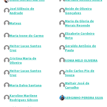
Joel Silêncio de
Neide de Oliveira
Andrade
Gonçalves
Maria da Gloria de
Mateus
Morais Resende
Elizabete Cordeiro
Maria Ivone do Carmo
Neto
Heitor Lucas Santos
Geraldo Antônio de
Cruz
Paula
Cristina Maria de
SONIA MELO OLIVEIRA
Oliveira
Heitor Lucas Santos
João Carlos Pio de
Cruz
Souza
Waltair José de
Maria Dalva Santana
Carvalho
Karoline Marilene
SERGINHO PEREIRA SILVA
Rodrigues Gibson