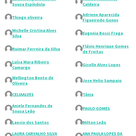
Souza Espíndola
Caldeira
Adriene Aparecida
Thiago oliveira
Figueiredo Gones
Michelle Cristina Alves
Eugenia Bossi Fraga
Silva
Flávio Henrique Gomes
Ruimar Ferreira da SIlva
de Freitas
Luísa Mara Ribeiro
Giselle Alves Lopes
Camargo
Wellington Bento de
Jose Helio Sampaio
Oliveira
CELIAALVES
Tânia
Aniele Fernandes de
PAULO GOMES
Sousa Leão
Laecio dos Santos
Milton Leão
LAURA CARVALHO SILVA
ANA PAULA LOPES DA