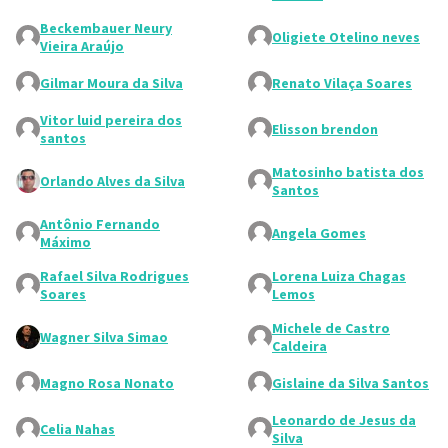
Beckembauer Neury
Oligiete Otelino neves
Vieira Araújo
Gilmar Moura da Silva
Renato Vilaça Soares
Vitor luid pereira dos
Elisson brendon
santos
Matosinho batista dos
Orlando Alves da Silva
Santos
Antônio Fernando
Angela Gomes
Máximo
Rafael Silva Rodrigues
Lorena Luiza Chagas
Soares
Lemos
Michele de Castro
Wagner Silva Simao
Caldeira
Magno Rosa Nonato
Gislaine da Silva Santos
Leonardo de Jesus da
Celia Nahas
Silva