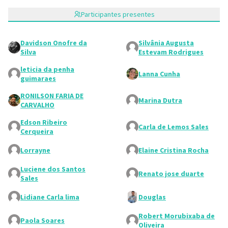
Participantes presentes
Davidson Onofre da
Silvânia Augusta
Silva
Estevam Rodrigues
leticia da penha
Lanna Cunha
guimaraes
RONILSON FARIA DE
Marina Dutra
CARVALHO
Edson Ribeiro
Carla de Lemos Sales
Cerqueira
Lorrayne
Elaine Cristina Rocha
Luciene dos Santos
Renato jose duarte
Sales
Lidiane Carla lima
Douglas
Robert Morubixaba de
Paola Soares
Oliveira