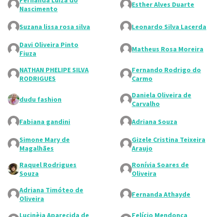
Fernanda Luiza do
Esther Alves Duarte
Nascimento
Suzana lissa rosa silva
Leonardo Silva Lacerda
Davi Oliveira Pinto
Matheus Rosa Moreira
Fiuza
NATHAN PHELIPE SILVA
Fernando Rodrigo do
RODRIGUES
Carmo
Daniela Oliveira de
dudu fashion
Carvalho
Fabiana gandini
Adriana Souza
Simone Mary de
Gizele Cristina Teixeira
Magalhães
Araujo
Raquel Rodrigues
Ronívia Soares de
Souza
Oliveira
Adriana Timóteo de
Fernanda Athayde
Oliveira
Lucinèia Aparecida de
Felício Mendonça