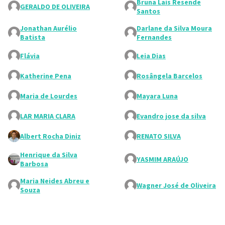
Bruna Lais Resende
GERALDO DE OLIVEIRA
Santos
Jonathan Aurélio
Darlane da Silva Moura
Batista
Fernandes
Flávia
Leia Dias
Katherine Pena
Rosângela Barcelos
Maria de Lourdes
Mayara Luna
LAR MARIA CLARA
Evandro jose da silva
Albert Rocha Diniz
RENATO SILVA
Henrique da Silva
YASMIM ARAÚJO
Barbosa
Maria Neides Abreu e
Wagner José de Oliveira
Souza