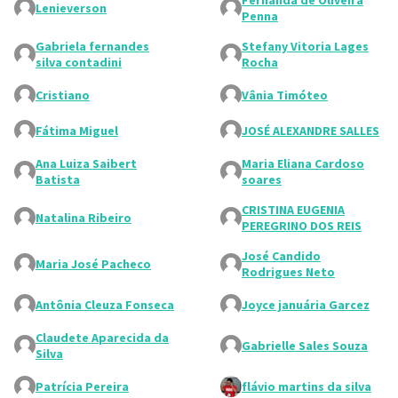
Fernanda de Oliveira
Lenieverson
Penna
Gabriela fernandes
Stefany Vitoria Lages
silva contadini
Rocha
Cristiano
Vânia Timóteo
Fátima Miguel
JOSÉ ALEXANDRE SALLES
Ana Luiza Saibert
Maria Eliana Cardoso
Batista
soares
CRISTINA EUGENIA
Natalina Ribeiro
PEREGRINO DOS REIS
José Candido
Maria José Pacheco
Rodrigues Neto
Antônia Cleuza Fonseca
Joyce januária Garcez
Claudete Aparecida da
Gabrielle Sales Souza
Silva
Patrícia Pereira
flávio martins da silva