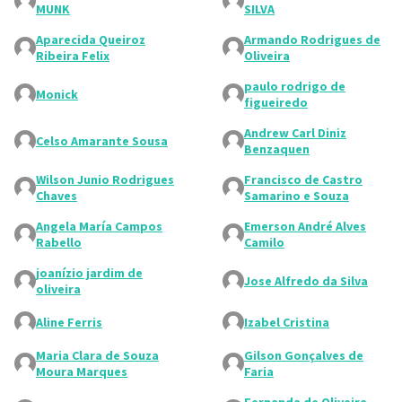
MUNK
SILVA
Aparecida Queiroz
Armando Rodrigues de
Ribeira Felix
Oliveira
paulo rodrigo de
Monick
figueiredo
Andrew Carl Diniz
Celso Amarante Sousa
Benzaquen
Wilson Junio Rodrigues
Francisco de Castro
Chaves
Samarino e Souza
Angela María Campos
Emerson André Alves
Rabello
Camilo
joanízio jardim de
Jose Alfredo da Silva
oliveira
Aline Ferris
Izabel Cristina
Maria Clara de Souza
Gilson Gonçalves de
Moura Marques
Faria