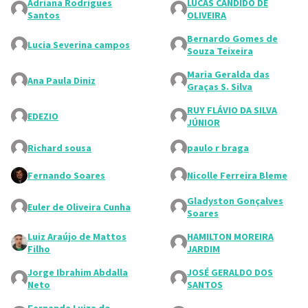
Adriana Rodrigues
LUCAS CANDIDO DE
Santos
OLIVEIRA
Bernardo Gomes de
Lucia Severina campos
Souza Teixeira
Maria Geralda das
Ana Paula Diniz
Graças S. Silva
RUY FLÁVIO DA SILVA
EDEZIO
JÚNIOR
Richard sousa
paulo r braga
Fernando Soares
Nicolle Ferreira Bleme
Gladyston Gonçalves
Euler de Oliveira Cunha
Soares
Luiz Araújo de Mattos
HAMILTON MOREIRA
Filho
JARDIM
Jorge Ibrahim Abdalla
JOSÉ GERALDO DOS
Neto
SANTOS