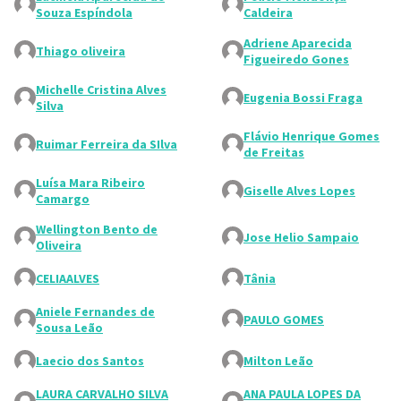
Souza Espíndola
Caldeira
Adriene Aparecida
Thiago oliveira
Figueiredo Gones
Michelle Cristina Alves
Eugenia Bossi Fraga
Silva
Flávio Henrique Gomes
Ruimar Ferreira da SIlva
de Freitas
Luísa Mara Ribeiro
Giselle Alves Lopes
Camargo
Wellington Bento de
Jose Helio Sampaio
Oliveira
CELIAALVES
Tânia
Aniele Fernandes de
PAULO GOMES
Sousa Leão
Laecio dos Santos
Milton Leão
LAURA CARVALHO SILVA
ANA PAULA LOPES DA