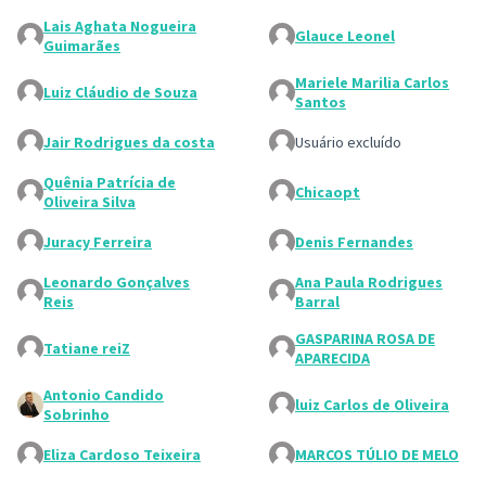
Lais Aghata Nogueira
Glauce Leonel
Guimarães
Mariele Marilia Carlos
Luiz Cláudio de Souza
Santos
Jair Rodrigues da costa
Usuário excluído
Quênia Patrícia de
Chicaopt
Oliveira Silva
Juracy Ferreira
Denis Fernandes
Leonardo Gonçalves
Ana Paula Rodrigues
Reis
Barral
GASPARINA ROSA DE
Tatiane reiZ
APARECIDA
Antonio Candido
luiz Carlos de Oliveira
Sobrinho
Eliza Cardoso Teixeira
MARCOS TÚLIO DE MELO