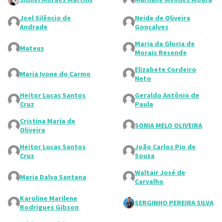
Joel Silêncio de
Neide de Oliveira
Andrade
Gonçalves
Maria da Gloria de
Mateus
Morais Resende
Elizabete Cordeiro
Maria Ivone do Carmo
Neto
Heitor Lucas Santos
Geraldo Antônio de
Cruz
Paula
Cristina Maria de
SONIA MELO OLIVEIRA
Oliveira
Heitor Lucas Santos
João Carlos Pio de
Cruz
Souza
Waltair José de
Maria Dalva Santana
Carvalho
Karoline Marilene
SERGINHO PEREIRA SILVA
Rodrigues Gibson