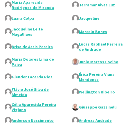
Maria Aparecida
Terramar Alves Luz
Rodrigues de Miranda
Luara Colpa
Jacqueline
Jacqueline Leite
Marcelo Bones
Magalhaes
Lucas Raphael Ferreira
Brisa de Assis Pereira
de Andrade
Maria Dolores Lima de
Junio Marcos Coelho
Paiva
Érica Pereira Viana
Glender Lacerda Rios
Mendonça
Flávio José Silva de
Wellington Ribeiro
Almeida
Célia Aparecida Pereira
Giuseppe Gazzinelli
Vigiano
Anderson Nascimento
Andreza Andrade