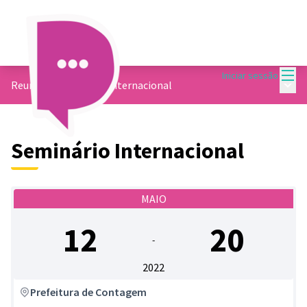
Menu
Iniciar sessão
Menu 
Reunião
/
Seminário Internacional
Seminário Internacional
MAIO
12
20
-
2022
Prefeitura de Contagem