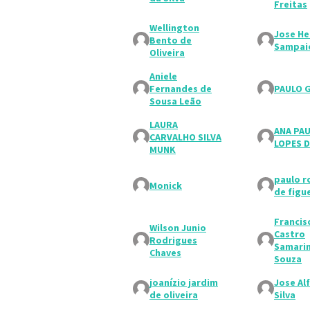
Freitas
Wellington
Jose He
Bento de
Sampai
Oliveira
Aniele
Fernandes de
PAULO 
Sousa Leão
LAURA
ANA PA
CARVALHO SILVA
LOPES D
MUNK
paulo r
Monick
de figu
Francis
Wilson Junio
Castro
Rodrigues
Samarin
Chaves
Souza
joanízio jardim
Jose Al
de oliveira
Silva