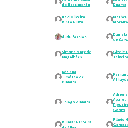
do Nascimento
Duarte
Davi Oliveira
Matheu
Pinto Fiuza
Moreira
Daniela 
dudu fashion
de Carv
Simone Mary de
Gizele C
Magalhães
Teixeir
Adriana
Fernan
Timóteo de
Athayd
Oliveira
Adriene
Aparec
Thiago oliveira
Figueir
Gones
Flávio 
Ruimar Ferreira
Gomes 
da SIlva