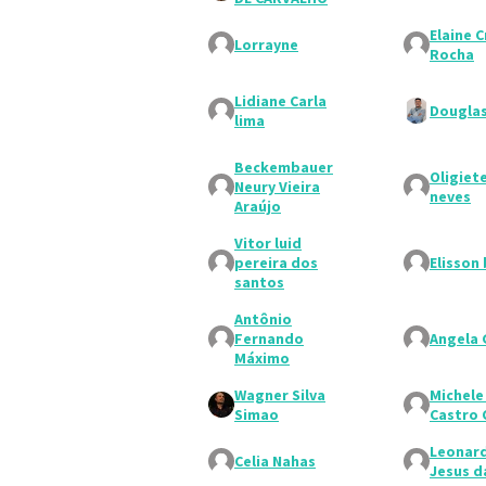
Elaine C
Lorrayne
Rocha
Lidiane Carla
Dougla
lima
Beckembauer
Oligiet
Neury Vieira
neves
Araújo
Vitor luid
pereira dos
Elisson
santos
Antônio
Fernando
Angela
Máximo
Wagner Silva
Michele
Simao
Castro 
Leonar
Celia Nahas
Jesus da