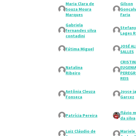
Maria Clara de
Gilson
Souza Moura
Gonçalv
Marques
Faria
Gabriela
Stefany
fernandes silva
Lages 
contadini
JOSÉ A
Fátima Miguel
SALLES
CRISTIN
Natalina
EUGENI
Ribeiro
PEREGR
REIS
Antônia Cleuza
Joyce j
Fonseca
Garcez
flávio 
Patrícia Pereira
da silva
Luiz Cláudio de
Mariele 