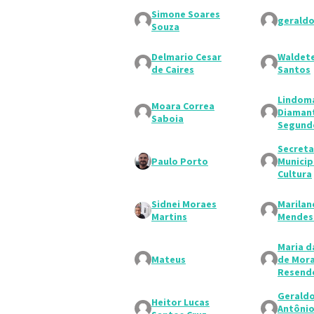
Simone Soares
geraldo
Souza
Delmario Cesar
Waldete
de Caires
Santos
Lindom
Moara Correa
Diaman
Saboia
Segund
Secreta
Paulo Porto
Municip
Cultura
Sidnei Moraes
Marilan
Martins
Mendes
Maria d
Mateus
de Mora
Resend
Gerald
Heitor Lucas
Antônio