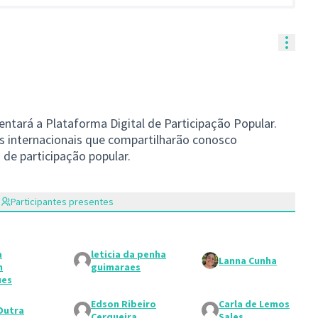
Contr
entará a Plataforma Digital de Participação Popular.
 internacionais que compartilharão conosco
 de participação popular.
Participantes presentes
a
leticia da penha
Lanna Cunha
m
guimaraes
ues
Edson Ribeiro
Carla de Lemos
Dutra
Cerqueira
Sales