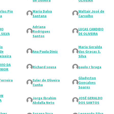
de Oliveira
OLIVEIRA
rlos Pio
Maria Dalva
Waltair José de
za
Santana
Carvalho
Adriana
HO
LUCAS CANDIDO
Rodrigues
 SILVA
DE OLIVEIRA
Santos
do
Maria Geralda
de
Ana Paula Diniz
das Graças S.
eixeira
Silva
VIO DA
Richard sousa
paulo r braga
ÚNIOR
Gladyston
Ferreira
Euler de Oliveira
Gonçalves
Cunha
Soares
ON
Jorge Ibrahim
JOSÉ GERALDO
A
Abdalla Neto
DOS SANTOS
Alves
Suzana lissa
Leonardo Silva