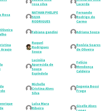
rosa silva
Lacerda
NATHAN PHELIPE
Fernando
s Rosa
SILVA
Rodrigo do
RODRIGUES
Carmo
Oliveira
Fabiana gandini
Adriana Souza
alho
Raquel
ristina
Ronívia Soares
Rodrigues
a Araujo
de Oliveira
Souza
Lucinèia
Felício
da
Aparecida de
Mendonça
e
Souza
Caldeira
Espíndola
Michelle
ida
Eugenia Bossi
Cristina Alves
edo
Fraga
Silva
Henrique
Luísa Mara
Giselle Alves
de
Ribeiro
Lopes