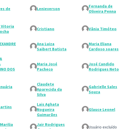
Fernanda de
es de
Lenieverson
Oliveira Penna
 Vitoria
Cristiano
Vânia Timóteo
Rocha
LEXANDRE
Ana Luiza
Maria Eliana
Saibert Batista
Cardoso soares
A
A
Maria José
José Candido
INO DOS
Pacheco
Rodrigues Neto
Claudete
anuária
Gabrielle Sales
Aparecida da
Souza
Silva
Lais Aghata
martins
Nogueira
Glauce Leonel
Guimarães
Marilia
Jair Rodrigues
Usuário excluído