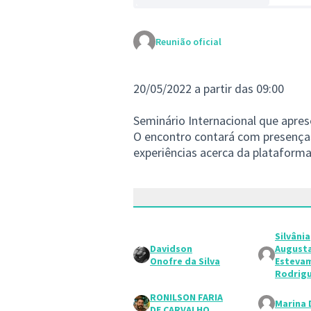
Reunião oficial
20/05/2022 a partir das 09:00
Seminário Internacional que apres
O encontro contará com presenças
experiências acerca da plataforma
Silvânia
Davidson
August
Onofre da Silva
Esteva
Rodrig
RONILSON FARIA
Marina 
DE CARVALHO