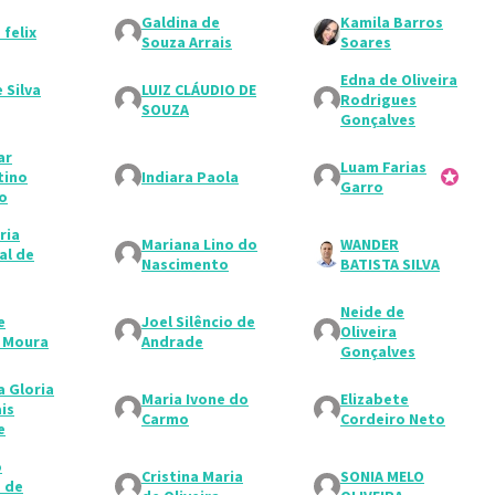
Galdina de
Kamila Barros
 felix
Souza Arrais
Soares
Edna de Oliveira
 Silva
LUIZ CLÁUDIO DE
Rodrigues
SOUZA
Gonçalves
ar
Luam Farias
tino
Indiara Paola
Participa
Garro
o
ria
Mariana Lino do
WANDER
al de
Nascimento
BATISTA SILVA
Neide de
e
Joel Silêncio de
Oliveira
 Moura
Andrade
Gonçalves
a Gloria
Maria Ivone do
Elizabete
is
Carmo
Cordeiro Neto
e
o
Cristina Maria
SONIA MELO
 de