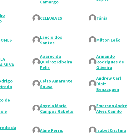
Camargo
lio
CELIAALVES
Tânia
o
Laecio dos
GOMES
Milton Leão
Santos
Aparecida
Armando
ULA
Queiroz Ribeira
Rodrigues de
A SILVA
Felix
Oliveira
Andrew Carl
odrigo
Celso Amarante
Diniz
eiredo
Sousa
Benzaquen
co de
Angela María
Emerson André
o e
Campos Rabello
Alves Camilo
fredo da
Aline Ferris
Izabel Cristina