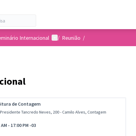
Menu de usuários
inário Internacional
/
Reunião
/
cional
eitura de Contagem
 Presidente Tancredo Neves, 200 - Camilo Alves, Contagem
0 AM
-
17:00 PM -03