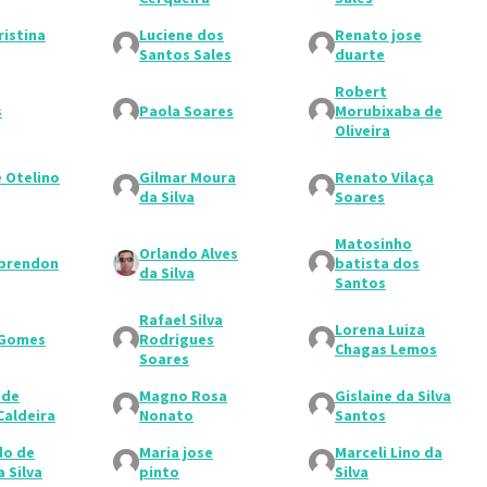
ristina
Luciene dos
Renato jose
Santos Sales
duarte
Robert
s
Paola Soares
Morubixaba de
Oliveira
e Otelino
Gilmar Moura
Renato Vilaça
da Silva
Soares
Matosinho
Orlando Alves
 brendon
batista dos
da Silva
Santos
Rafael Silva
Lorena Luiza
 Gomes
Rodrigues
Chagas Lemos
Soares
 de
Magno Rosa
Gislaine da Silva
Caldeira
Nonato
Santos
do de
Maria jose
Marceli Lino da
 Silva
pinto
Silva