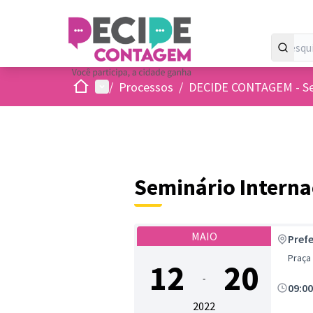
Inicio
Menu principal
/
Processos
/
DECIDE CONTAGEM - Sem
Seminário Interna
MAIO
Pref
Praça
12
20
-
09:0
2022