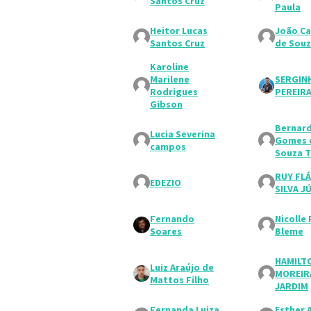
Santos Cruz
Paula
Heitor Lucas
João Ca
Santos Cruz
de Sou
Karoline
Marilene
SERGIN
Rodrigues
PEREIRA
Gibson
Bernar
Lucia Severina
Gomes 
campos
Souza T
RUY FLÁ
EDEZIO
SILVA J
Fernando
Nicolle 
Soares
Bleme
HAMILT
Luiz Araújo de
MOREIR
Mattos Filho
JARDIM
Fernanda Luiza
Esther 