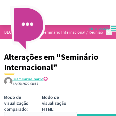
M
Iniciar sessão
Menu 
DECIDE CONTAGEM - Seminário Internacional
/
Reunião
Alterações em "Seminário
Internacional"
Luam Farias Garro
Participante oficial
12/05/2022 08:17
Modo de
Modo de
visualização
visualização
comparado:
HTML: