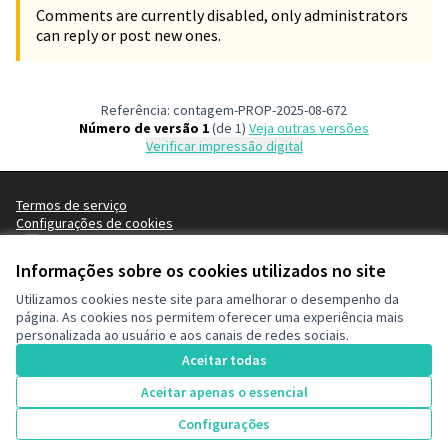
Comments are currently disabled, only administrators
can reply or post new ones.
Referência: contagem-PROP-2025-08-672
Número de versão 1
(de 1)
veja outras versões
Verificar impressão digital
Termos de serviço
Configurações de cookies
Decide Contagem no Instagram
Informações sobre os cookies utilizados no site
(Link externo)
Utilizamos cookies neste site para amelhorar o desempenho da
página. As cookies nos permitem oferecer uma experiência mais
Licença Cre
(Link extern
personalizada ao usuário e aos canais de redes sociais.
(Link externo)
Site criado com
software livre
.
Aceitar todas
(Link externo)
Aceitar apenas o essencial
66
Vote
Configurações
Votes