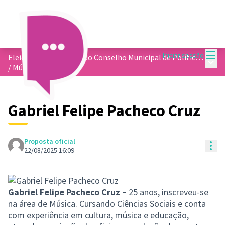
Menu
Iniciar sessão
Eleição dos membros do Conselho Municipal de Política Cultural
Menu 
/
Música
Gabriel Felipe Pacheco Cruz
Proposta oficial
Con
22/08/2025 16:09
Gabriel Felipe Pacheco Cruz –
25 anos, inscreveu-se
na área de Música. Cursando Ciências Sociais e conta
com experiência em cultura, música e educação,