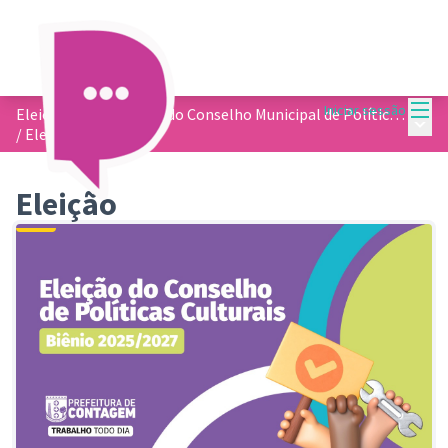
Menu
Iniciar sessão
Eleição dos membros do Conselho Municipal de Política Cultural
Menu 
/
Eleição
Eleição