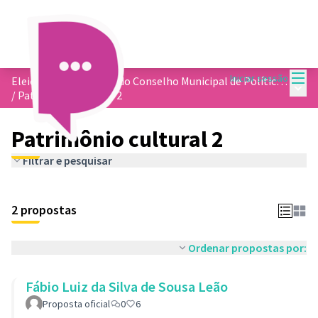
Menu
Iniciar sessão
Eleição dos membros do Conselho Municipal de Política Cultural
Menu 
/
Patrimônio cultural 2
Patrimônio cultural 2
Filtrar e pesquisar
2 propostas
Ordenar propostas por:
Fábio Luiz da Silva de Sousa Leão
Proposta oficial
0
6